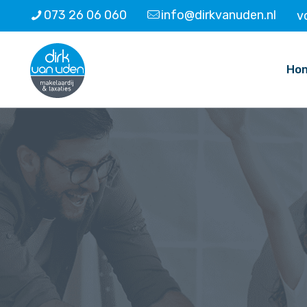
073 26 06 060
info@dirkvanuden.nl
v
Ho