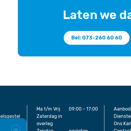
Laten we d
Bel: 073-260 60 60
Ma t/m Vrij
09:00 - 17:00
Aanbod
ielsgestel
Zaterdag in
Dienst
overleg
Ons Kan
Zondag
gesloten
Contac