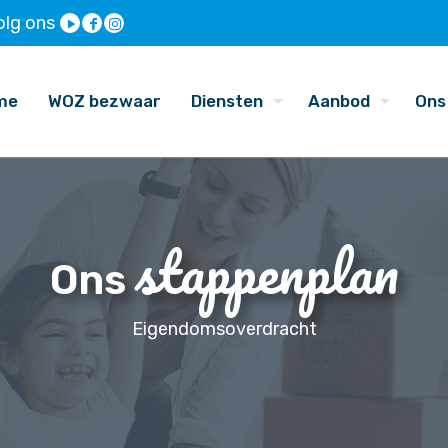
olg ons
me
WOZ bezwaar
Diensten
Aanbod
Ons
stappenplan
Ons
Eigendomsoverdracht