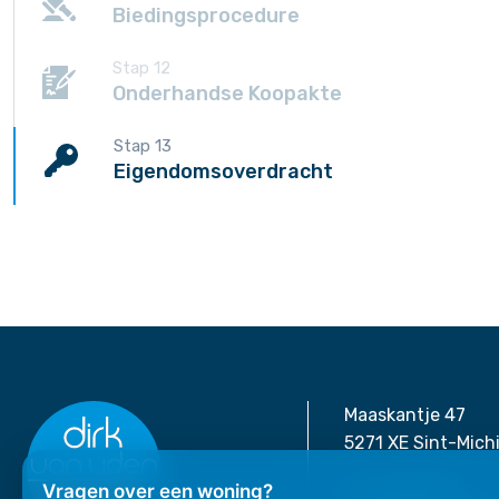
Biedingsprocedure
Stap 12
Onderhandse Koopakte
Stap 13
Eigendomsoverdracht
Maaskantje 47
5271 XE Sint-Mich
073-2606060