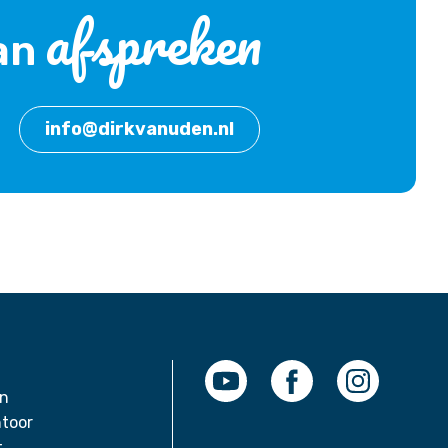
afspreken
an
info@dirkvanuden.nl
en
toor
t