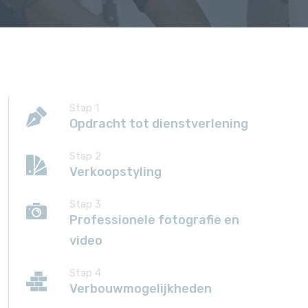
Stap 1
Opdracht tot dienstverlening
Stap 2
Verkoopstyling
Stap 3
Professionele fotografie en
video
Stap 4
Verbouwmogelijkheden