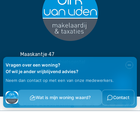
Maaskantje 47
5271 XE Sint-Michielsgestel
1
073-2606060
info@dirkvanuden.nl
Ma t/m Vrij
09:00 - 17:00
Zaterdag in
overleg
Zondag
gesloten
Wij werken op afspraak