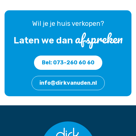
Wil je je huis verkopen?
afspreken
Laten we dan
Bel: 073-260 60 60
info@dirkvanuden.nl