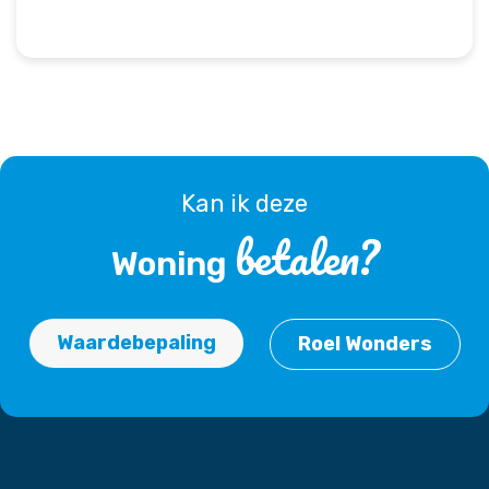
Bijzonderheden:
-Moderne, uitgebouwde gezinswoning
-Luxe keuken en badkamer
-Drie slaapkamers
-Gelegen in een kindvriendelijke woonwijk
-Perceeloppervlakte: ca. 169 m²
Kan ik deze
betalen?
Woning
Waardebepaling
Roel Wonders